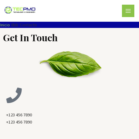
Ir
MAI
al
MEN
contenido
Inicio
Contacto
Get In Touch
+123 456 7890
+123 456 7890