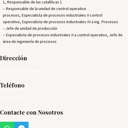
1, Responsable de las catalíticas 1
– Responsable de la unidad de control operativo
procesos, Especialista de procesos industriales II control
operativo, Especialista de procesos industriales III a ing. Procesos
– Jefe de unidad de producción
– Especialista de procesos industriales II a control operativo, Jefe de
área de ingeniería de procesos
Dirección
Quito, Tumbaco/Cumbaya
Teléfono
+593-983431517
Contacte con Nosotros
W
T