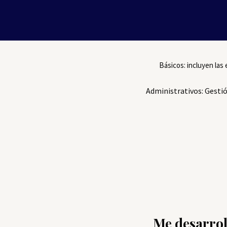
Ir
Inicio
Cursos
al
Cursos
contenido
Básicos: incluyen las
Administrativos: Gestió
Me desarrol